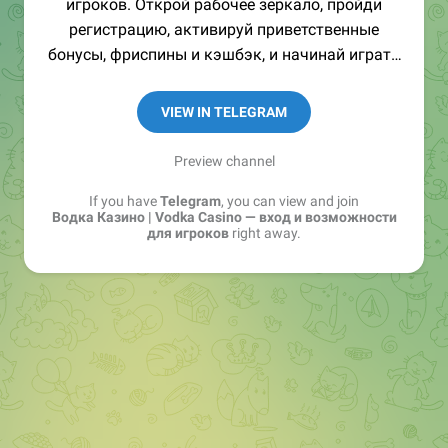
игроков. Открой рабочее зеркало, пройди
регистрацию, активируй приветственные
бонусы, фриспины и кэшбэк, и начинай играть
онлайн с честными выигрышами и быстрыми
выплата
VIEW IN TELEGRAM
Preview channel
If you have
Telegram
, you can view and join
Водка Казино | Vodka Casino — вход и возможности
для игроков
right away.